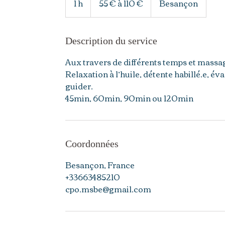
1 h
1
55 € à 110 €
Besançon
à
110
€
Description du service
Aux travers de différents temps et massag
Relaxation à l’huile, détente habillé.e, év
guider.
45min, 60min, 90min ou 120min
Coordonnées
Besançon, France
+33663485210
cpo.msbe@gmail.com